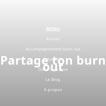
Menu
Accueil
Accompagnement burn out
Partage ton burn
Actualités
out
Dans la presse
Le Blog
A propos