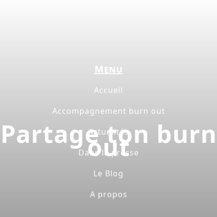
Menu
Accueil
Accompagnement burn out
Partage ton burn
Actualités
out
Dans la presse
Le Blog
A propos