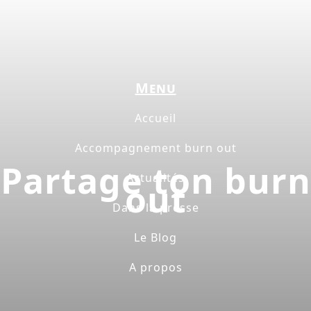
Menu
Accueil
Accompagnement burn out
Partage ton burn
Actualités
out
Dans la presse
Le Blog
A propos