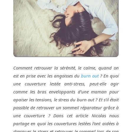
Mon expérience de la
couverture pondérée
Le lancement d'une
campagne de financement
participatif
COMMENT BIEN CHOISIR SA
COUVERTURE PONDEREE
Comment retrouver la sérénité, le calme, quand on
est en prise avec les angoisses du
burn out
? En quoi
une couverture lestée anti-stress, peut-elle agir
comme les bras enveloppants d’une maman pour
apaiser les tensions, le stress du burn out ? Et s’il était
possible de retrouver un sommeil réparateur grâce à
une couverture ? Dans cet article Nicolas nous
partage en quoi les couvertures lestées l’ont aidées à
diminuer le stress et retrouver le sommeil lors de son