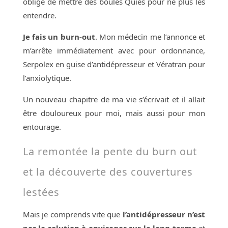
obligé de mettre des boules Quies pour ne plus les
entendre.
Je fais un burn-out
. Mon médecin me l’annonce et
m’arrête immédiatement avec pour ordonnance,
Serpolex en guise d’antidépresseur et Vératran pour
l’anxiolytique.
Un nouveau chapitre de ma vie s’écrivait et il allait
être douloureux pour moi, mais aussi pour mon
entourage.
La remontée la pente du burn out
et la découverte des couvertures
lestées
Mais je comprends vite que
l’antidépresseur n’est
pas la solution à envisager sur le long terme
et